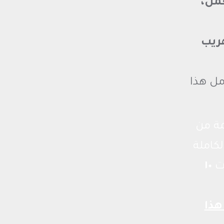
عمل،
تهريب
ل هذا
ة من
كاملة
ات
١٠
هذا